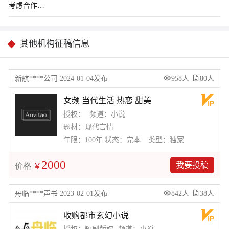
其他机构征稿信息
新航****公司 2024-01-04发布
958人
80人
女频 当代生活 热恋 甜美
授权：
频道：小说
题材：现代言情
年限：100年
状态：完本
类型：独家
2000
我要投稿
价格
￥
舟临****声书 2023-02-01发布
842人
38人
收购都市玄幻小说