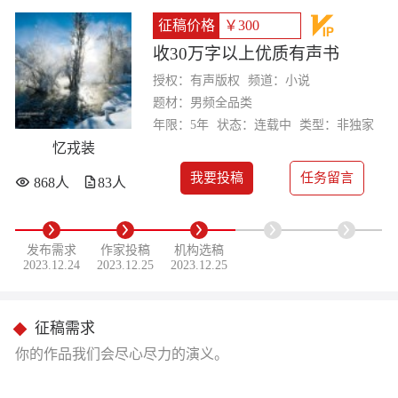
征稿价格
￥300
收30万字以上优质有声书
授权：有声版权
频道：小说
题材：男频全品类
年限：5年
状态：连载中
类型：非独家
忆戎装
我要投稿
任务留言
868人
83人
发布需求
作家投稿
机构选稿
2023.12.24
2023.12.25
2023.12.25
征稿需求
你的作品我们会尽心尽力的演义。