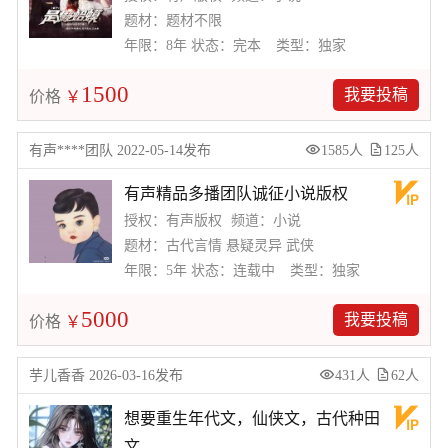
题材：题材不限
年限：8年
状态：完本
类型：独家
1500
我要投稿
价格
￥
有声****团队 2022-05-14发布
1585人
125人
有声精品多播团队诚征小说版权
授权：有声版权
频道：小说
题材：古代言情 悬疑灵异 武侠
年限：5年
状态：连载中
类型：独家
5000
我要投稿
价格
￥
芋儿香香 2026-03-16发布
431人
62人
想要重生年代文，仙侠文，古代种田
文