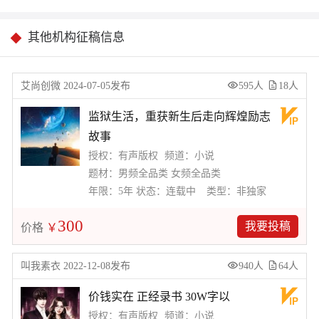
其他机构征稿信息
艾尚创微 2024-07-05发布
595人
18人
监狱生活，重获新生后走向辉煌励志
故事
授权：有声版权
频道：小说
题材：男频全品类 女频全品类
年限：5年
状态：连载中
类型：非独家
300
我要投稿
价格
￥
叫我素衣 2022-12-08发布
940人
64人
价钱实在 正经录书 30W字以
授权：有声版权
频道：小说