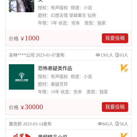
授权：有声版权
频道：小说
题材：幻想言情 穿越重生 仙侠
年限：5年
状态：完本
类型：独家
1000
我要投稿
价格
￥
吉林****公司 2023-01-07发布
1301人
63人
恐怖悬疑类作品
授权：有声版权
频道：小说
题材：悬疑灵异
年限：10年
状态：完本
类型：独家
30000
我要投稿
价格
￥
墨尧娇 2023-03-14发布
845人
56人