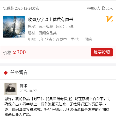
忆戎装 2023-12-24发布
868人
83人
收30万字以上优质有声书
授权：有声版权
频道：小说
题材：男频全品类
年限：5年
状态：连载中
类型：非独家
300
我要投稿
价格
￥
任务留言
仉耶
2025-10-27