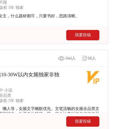
不限
权 5年 独家
女主，什么题材都可，只要书好，思路清晰。
我要投稿
944人
68人
|10-30W以内女频独家非独
中 小说
全品类
权 5年 独家
、懒人等，女频文字幽默优先。文笔流畅的女频全品类文
是完结文。欢迎各位投稿，我一定会认真对待你们的作品
我要投稿