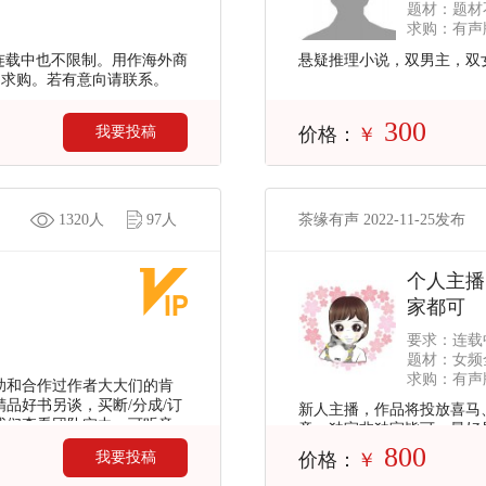
题材：题材
求购：有声版
或连载中也不限制。用作海外商
悬疑推理小说，双男主，双
期求购。若有意向请联系。
300
我要投稿
价格：
￥
1320人
97人
茶缘有声 2022-11-25发布
个人主播
家都可
要求：连载
题材：女频
求购：有声版
帮助和合作过作者大大们的肯
精品好书另谈，买断/分成/订
新人主播，作品将投放喜马
系我们查看团队实力，可听音
章。独家非独家皆可。最好
出最大的诚意就是把书录制
800
我要投稿
价格：
￥
我们合作愉快，一书成神。