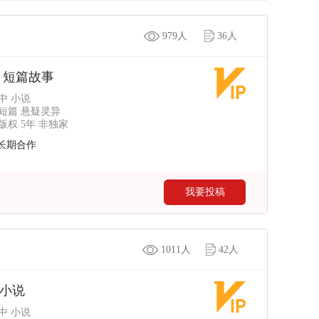
979人
36人
 短篇故事
中 小说
短篇 悬疑灵异
权 5年 非独家
长期合作
我要投稿
1011人
42人
小说
中 小说