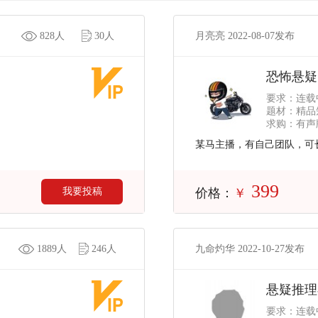
828人
30人
月亮亮 2022-08-07发布
恐怖悬疑
要求：连载
题材：精品
求购：有声版
某马主播，有自己团队，可
399
我要投稿
价格：
￥
1889人
246人
九命灼华 2022-10-27发布
悬疑推理
要求：连载