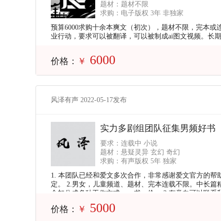
题材：题材不限
求购：电子版权 3年 非独家
预算6000求购十余本爽文（初次），题材不限，完本
业行动，要求可以被翻译，可以被制成ai图文视频。长
6000
价格：
￥
风泽有声 2022-05-17发布
实力多剧组团队征集男频好书
要求：连载中 小说
题材：悬疑灵异 玄幻 奇幻
求购：有声版权 5年 独家
1. 本团队已经和爱文多次合作，非常感谢爱文官方的
定。 2.男女，儿童频道、题材、完本连载不限。中长篇
金加分成多种工作方式。一书一价。 3.有意向可以联
样选择自己喜欢的本团队主播录制作品。 4.我们能拿
5000
价格：
￥
好，直到满意。作者大大可参与录制所有环节。祝未来