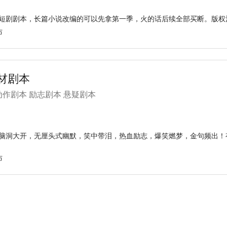
短剧剧本，长篇小说改编的可以先拿第一季，火的话后续全部买断。版权
布
材剧本
作剧本 励志剧本 悬疑剧本
脑洞大开，无厘头式幽默，笑中带泪，热血励志，爆笑燃梦，金句频出！
布