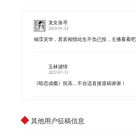
龙女洛寻
2024-01-22
倾霂灵华，君若相惜此生不负已投，主播看看吧
玉林谜情
2022-07-31
《暗恋成瘾》投高，不合适直接退稿谢谢！
其他用户征稿信息