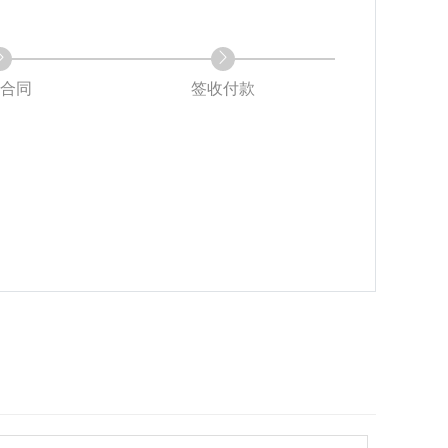
合同
签收付款