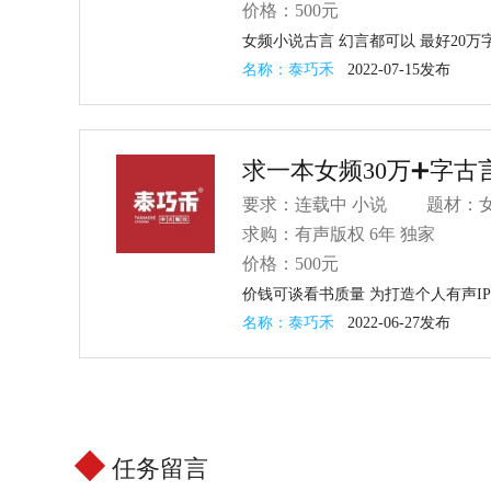
价格：
500元
女频小说古言 幻言都可以 最好20万
名称：泰巧禾
2022-07-15发布
求一本女频30万➕字
要求：连载中 小说
题材：
求购：
有声版权
6年
独家
价格：
500元
价钱可谈看书质量 为打造个人有声IP 
名称：泰巧禾
2022-06-27发布
任务留言