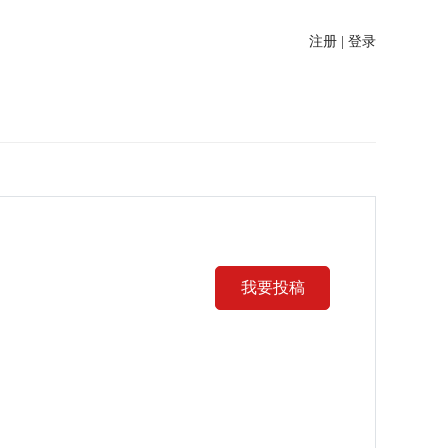
注册 | 登录
我要投稿