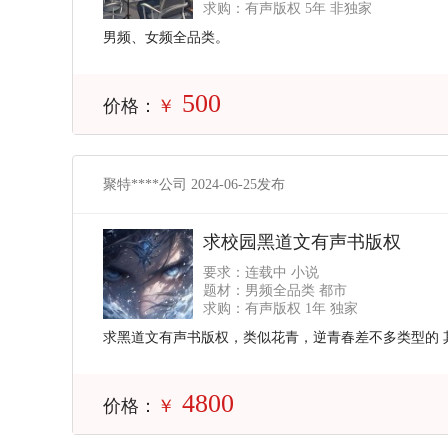
求购：有声版权 5年 非独家
男频、女频全品类。
500
价格：
￥
聚特****公司 2024-06-25发布
求校园黑道文有声书版权
要求：连载中 小说
题材：男频全品类 都市
求购：有声版权 1年 独家
求黑道文有声书版权，类似花青，逆青春差不多类型的 
4800
价格：
￥