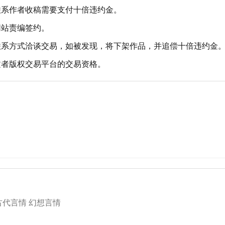
联系作者收稿需要支付十倍违约金。
网站责编签约。
联系方式洽谈交易，如被发现，将下架作品，并追偿十倍违约金
文者版权交易平台的交易资格。
古代言情 幻想言情