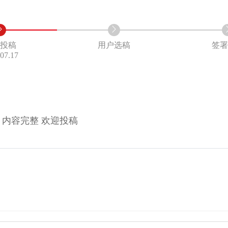
家投稿
用户选稿
签署
.07.17
 内容完整 欢迎投稿