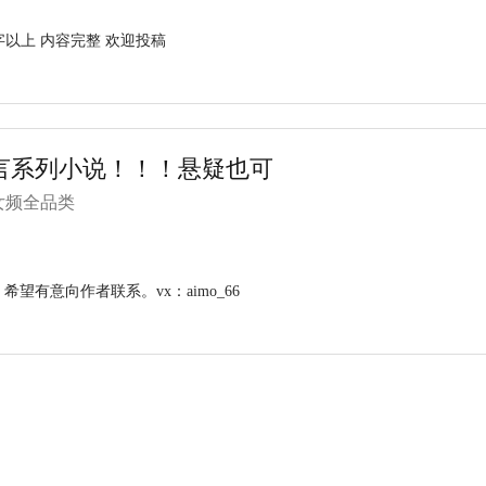
字以上 内容完整 欢迎投稿
古言系列小说！！！悬疑也可
女频全品类
希望有意向作者联系。vx：aimo_66