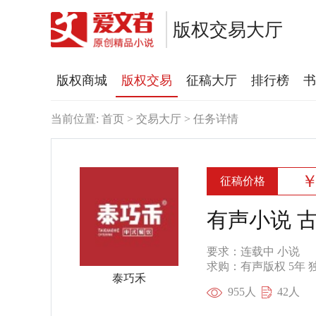
版权交易大厅
版权商城
版权交易
征稿大厅
排行榜
书
当前位置:
首页
> 交易大厅 > 任务详情
￥
征稿价格
有声小说 
要求：
连载中 小说
求购：
有声版权
5年
泰巧禾
955人
42人