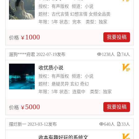
授权：有声版权
频道：小说
题材：古代言情 幻想言情 女频全品类
年限：5年
状态：完本
类型：独家
1000
我要投稿
价格
￥
遛狗****府君 2022-07-19发布
1238人
74人
收优质小说
授权：有声版权
频道：小说
题材：悬疑灵异 玄幻 奇幻
年限：5年
状态：连载中
类型：独家
5000
我要投稿
价格
￥
摆烂新一 2023-03-12发布
640人
33人
收本有趣好玩的系统文