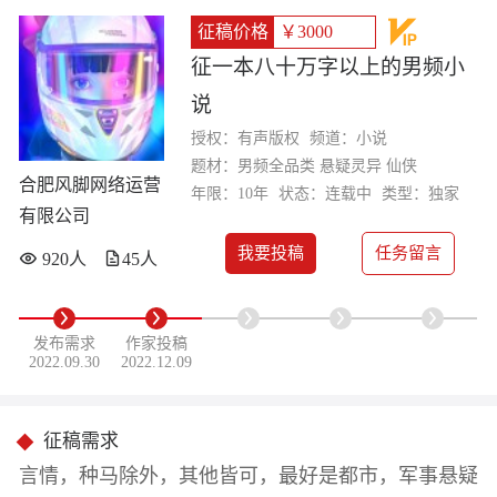
征稿价格
￥3000
征一本八十万字以上的男频小
说
授权：有声版权
频道：小说
题材：男频全品类 悬疑灵异 仙侠
合肥风脚网络运营
年限：10年
状态：连载中
类型：独家
有限公司
我要投稿
任务留言
920人
45人
发布需求
作家投稿
2022.09.30
2022.12.09
征稿需求
言情，种马除外，其他皆可，最好是都市，军事悬疑