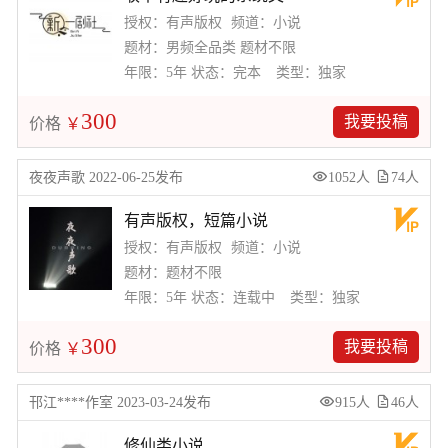
授权：有声版权
频道：小说
题材：男频全品类 题材不限
年限：5年
状态：完本
类型：独家
300
我要投稿
价格
￥
夜夜声歌 2022-06-25发布
1052人
74人
有声版权，短篇小说
授权：有声版权
频道：小说
题材：题材不限
年限：5年
状态：连载中
类型：独家
300
我要投稿
价格
￥
邗江****作室 2023-03-24发布
915人
46人
修仙类小说