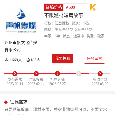
征稿价格
￥500
不限题材短篇故事
授权：短剧版权
频道：小说
题材：男频全品类 女频全品类
年限：5年
状态：连载中
类型：独家
郑州声帆文化传媒
有限公司
我要投稿
任务留言
1669人
185人
发布需求
作家投稿
机构选稿
验收付款
2023.02.14
2023.02.14
2023.02.27
2023.03.02
征稿需求
只要短篇故事，题材不限，独家非独家都可以，不要太水