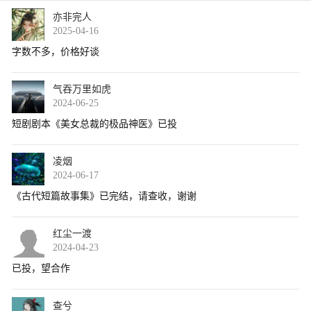
亦非完人
2025-04-16
气吞万里如虎
2024-06-25
凌烟
2024-06-17
红尘一渡
2024-04-23
查兮