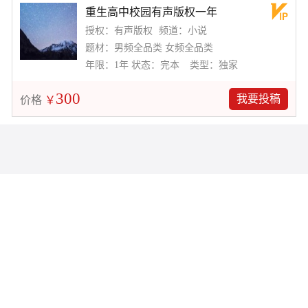
重生高中校园有声版权一年
授权：有声版权
频道：小说
题材：男频全品类 女频全品类
年限：1年
状态：完本
类型：独家
300
我要投稿
价格
￥