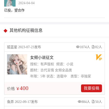
2024-04-04
其他机构征稿信息
狐蓝星 2023-07-23发布
1074人
82人
女频小说征文
授权：有声版权
频道：小说
题材：古代言情 女频全品类
年限：5年
状态：连载中
类型：非独家
400
我要投稿
价格
￥
鱼弄 2022-09-17发布
884人
50人