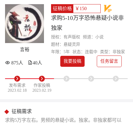
征稿价格
￥150
求购5-10万字恐怖悬疑小说非
独家
授权：有声版权
频道：小说
题材：悬疑灵异
言裕
年限：5年
状态：连载中
类型：非独家
我要投稿
任务留言
875人
40人
发布需求
作家投稿
2023.02.18
2023.02.19
征稿需求
求购5万字左右。男频的悬疑小说。独家。非独家都可以