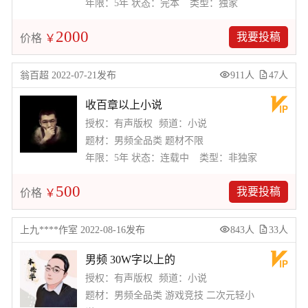
年限：5年
状态：完本
类型：独家
2000
我要投稿
价格
￥
翁百超 2022-07-21发布
911人
47人
收百章以上小说
授权：有声版权
频道：小说
题材：男频全品类 题材不限
年限：5年
状态：连载中
类型：非独家
500
我要投稿
价格
￥
上九****作室 2022-08-16发布
843人
33人
男频 30W字以上的
授权：有声版权
频道：小说
题材：男频全品类 游戏竞技 二次元轻小