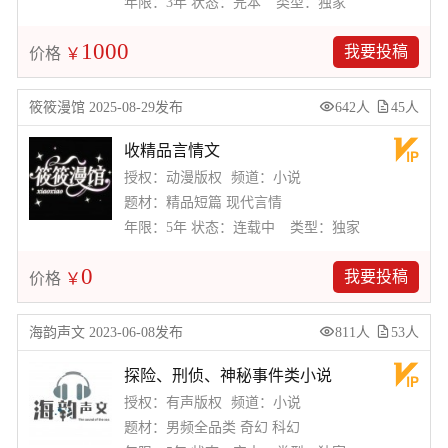
年限：3年
状态：完本
类型：独家
1000
我要投稿
价格
￥
筱筱漫馆 2025-08-29发布
642人
45人
收精品言情文
授权：动漫版权
频道：小说
题材：精品短篇 现代言情
年限：5年
状态：连载中
类型：独家
0
我要投稿
价格
￥
海韵声文 2023-06-08发布
811人
53人
探险、刑侦、神秘事件类小说
授权：有声版权
频道：小说
题材：男频全品类 奇幻 科幻