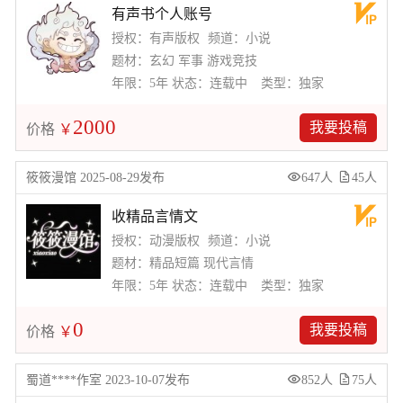
有声书个人账号
授权：有声版权
频道：小说
题材：玄幻 军事 游戏竞技
年限：5年
状态：连载中
类型：独家
2000
我要投稿
价格
￥
筱筱漫馆 2025-08-29发布
647人
45人
收精品言情文
授权：动漫版权
频道：小说
题材：精品短篇 现代言情
年限：5年
状态：连载中
类型：独家
0
我要投稿
价格
￥
蜀道****作室 2023-10-07发布
852人
75人