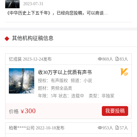
2023-07-31
其他机构征稿信息
忆戎装 2023-12-24发布
869人
83人
收30万字以上优质有声书
授权：有声版权
频道：小说
题材：男频全品类
年限：5年
状态：连载中
类型：非独家
300
我要投稿
价格
￥
柏奢****公司 2022-10-18发布
953人
57人