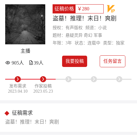
征稿价格
￥280
盗墓！推理！末日！爽剧
授权：有声版权
频道：小说
题材：悬疑灵异 奇幻 军事
年限：3年
状态：连载中
类型：独家
主播
我要投稿
任务留言
905人
39人
发布需求
作家投稿
2023.04.10
2023.05.23
征稿需求
盗墓！推理！末日！爽剧