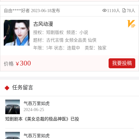
自由****好者 2023-06-18发布
1110人
78人
古风动漫
授权：短剧版权
频道：小说
题材：古代言情 女频全品类 仙侠
年限：5年
状态：连载中
类型：独家
300
我要投稿
价格
￥
任务留言
气吞万里如虎
2024-06-25
气吞万里如虎