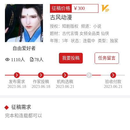
征稿价格
￥300
古风动漫
授权：短剧版权
频道：小说
题材：古代言情 女频全品类 仙侠
年限：5年
状态：连载中
类型：独家
自由爱好者
我要投稿
任务留言
1110人
78人
发布需求
作家投稿
机构选稿
验收付款
2023.06.18
2023.06.18
2023.06.21
2023.06.21
征稿需求
完本和连载都可以