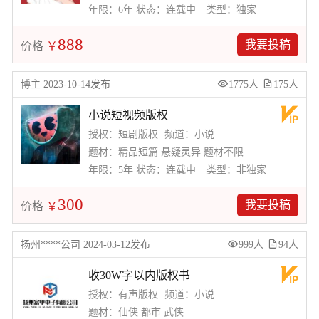
年限：6年
状态：连载中
类型：独家
888
我要投稿
价格
￥
博主 2023-10-14发布
1775人
175人
小说短视频版权
授权：短剧版权
频道：小说
题材：精品短篇 悬疑灵异 题材不限
年限：5年
状态：连载中
类型：非独家
300
我要投稿
价格
￥
扬州****公司 2024-03-12发布
999人
94人
收30W字以内版权书
授权：有声版权
频道：小说
题材：仙侠 都市 武侠