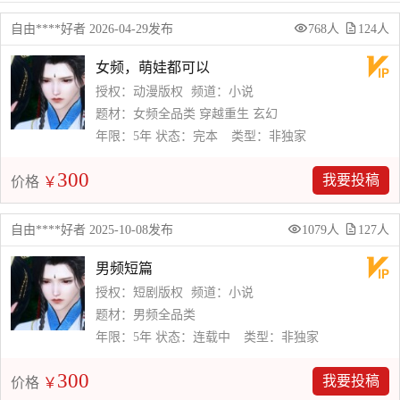
自由****好者 2026-04-29发布
768人
124人
女频，萌娃都可以
授权：动漫版权
频道：小说
题材：女频全品类 穿越重生 玄幻
年限：5年
状态：完本
类型：非独家
300
我要投稿
价格
￥
自由****好者 2025-10-08发布
1079人
127人
男频短篇
授权：短剧版权
频道：小说
题材：男频全品类
年限：5年
状态：连载中
类型：非独家
300
我要投稿
价格
￥