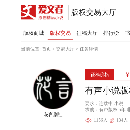
版权交易大厅
版权商城
版权交易
征稿大厅
排行榜
书
当前位置:
首页
> 交易大厅 > 任务详情
￥
征稿价格
有声小说版
要求：
连载中 小说
求购：
有声版权
5年
花言剧社
1156人
134人