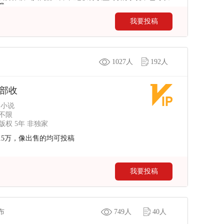
哦~
我要投稿
1027人
192人
部收
 小说
不限
权 5年 非独家
15万，像出售的均可投稿
我要投稿
发布
749人
40人