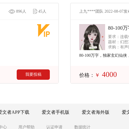
896人
45人
上九****团队 2022-08-07
80-100
要求：连载
题材：幻想
求购：有声版
80-100万字，独家玄幻
4000
我要投稿
价格：
￥
爱文者APP下载
爱文者手机版
爱文者海外版
爱
中心
用户帮助
认证申请
数据统计