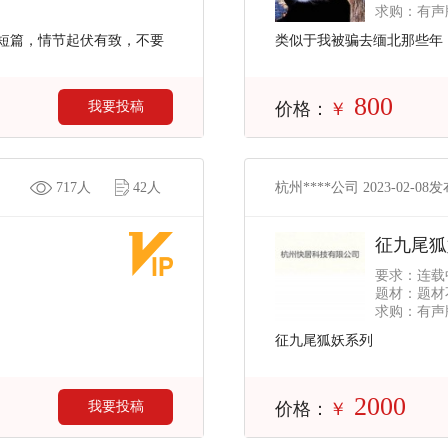
求购：有声版
品短篇，情节起伏有致，不要
类似于我被骗去缅北那些年，
800
我要投稿
价格：
￥
717人
42人
杭州****公司 2023-02-08
征九尾狐
要求：连载
题材：题材
求购：有声版
征九尾狐妖系列
2000
我要投稿
价格：
￥