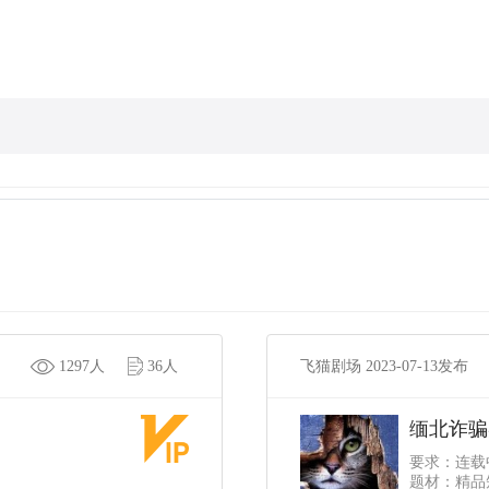
1297人
36人
飞猫剧场 2023-07-13发布
缅北诈骗
要求：连载
题材：精品