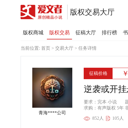
版权交易大厅
版权商城
版权交易
征稿大厅
排行榜
书
当前位置:
首页
> 交易大厅 > 任务详情
￥
征稿价格
逆袭或开挂
要求：
完本 小说
求购：
有声版权
5年
青海****公司
852人
105人