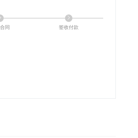
合同
签收付款