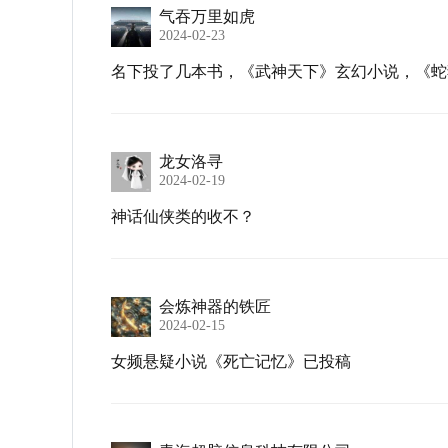
气吞万里如虎
2024-02-23
名下投了几本书，《武神天下》玄幻小说，《蛇
龙女洛寻
2024-02-19
神话仙侠类的收不？
会炼神器的铁匠
2024-02-15
女频悬疑小说《死亡记忆》已投稿