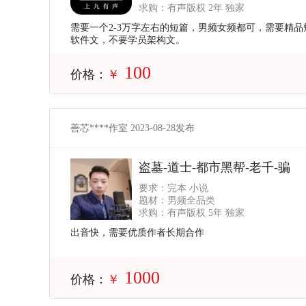
求购：有声版权 2年 独家
需要一个2-3万字左右的短篇，男频女频都可，需要精
软件文，不要学员架构文。
100
价格：
￥
善芯****作室 2023-08-28发布
盗墓-道士-都市黑帮-老千-骗
要求：完本 小说
题材：男频全品类
求购：有声版权 5年 独家
出音快，需要优质作者长期合作
1000
价格：
￥