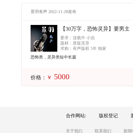
景羽有声 2022-11-28发布
【30万字，恐怖灵异】要男主
要求：连载中 小说
题材：悬疑灵异
求购：有声版权 5年 独家
恐怖类，灵异类短中长篇
5000
价格：
￥
合作网站:
版权登记
关于我们
联系我们
新闻