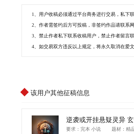
1、用户收稿必须通过平台商务进行交易，私下
2、作者需签约后方可投稿，非签约作品请联系
3、禁止作者私下联系收稿用户，禁止作者留言
4、如交易双方违反以上规定，将永久取消在爱
该用户其他征稿信息
逆袭或开挂悬疑灵异 玄
要求：完本 小说
题材：精品