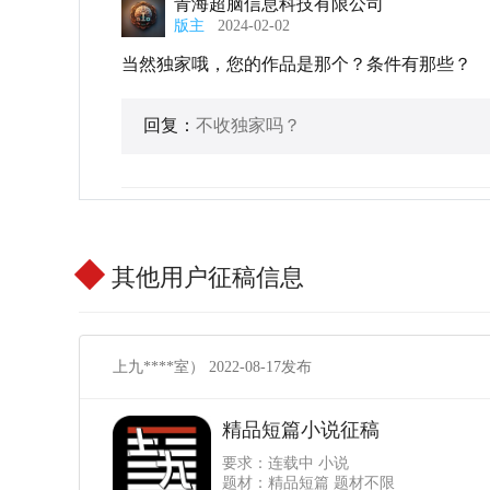
青海超脑信息科技有限公司
版主
2024-02-02
当然独家哦，您的作品是那个？条件有那些？
回复：
不收独家吗？
其他用户征稿信息
上九****室） 2022-08-17发布
精品短篇小说征稿
要求：连载中 小说
题材：精品短篇 题材不限