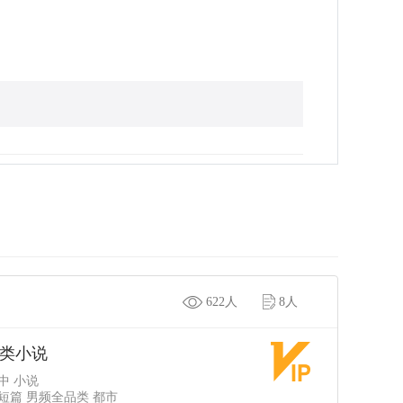
622人
8人
类小说
中 小说
短篇 男频全品类 都市